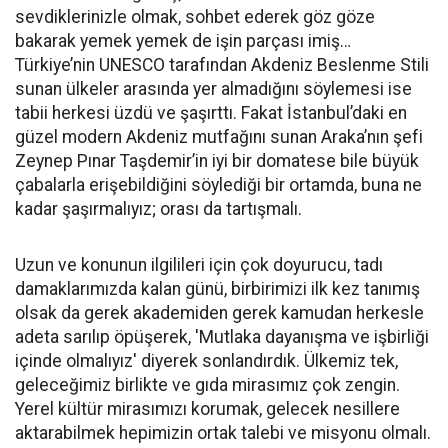
sevdiklerinizle olmak, sohbet ederek göz göze
bakarak yemek yemek de işin parçası imiş…
Türkiye’nin UNESCO tarafından Akdeniz Beslenme Stili
sunan ülkeler arasında yer almadığını söylemesi ise
tabii herkesi üzdü ve şaşırttı. Fakat İstanbul’daki en
güzel modern Akdeniz mutfağını sunan Araka’nın şefi
Zeynep Pınar Taşdemir’in iyi bir domatese bile büyük
çabalarla erişebildiğini söylediği bir ortamda, buna ne
kadar şaşırmalıyız; orası da tartışmalı.
Uzun ve konunun ilgilileri için çok doyurucu, tadı
damaklarımızda kalan günü, birbirimizi ilk kez tanımış
olsak da gerek akademiden gerek kamudan herkesle
adeta sarılıp öpüşerek, 'Mutlaka dayanışma ve işbirliği
içinde olmalıyız' diyerek sonlandırdık. Ülkemiz tek,
geleceğimiz birlikte ve gıda mirasımız çok zengin.
Yerel kültür mirasımızı korumak, gelecek nesillere
aktarabilmek hepimizin ortak talebi ve misyonu olmalı.