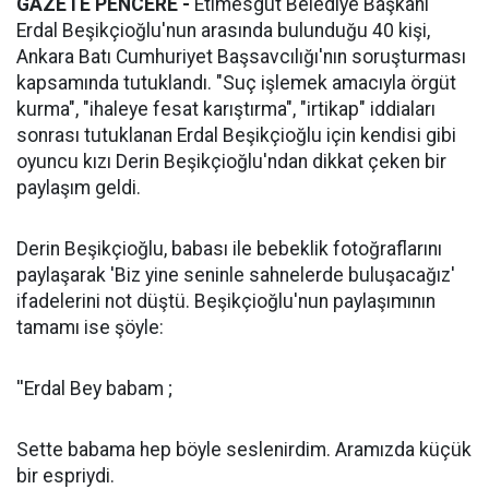
GAZETE PENCERE -
Etimesgut Belediye Başkanı
Erdal Beşikçioğlu'nun arasında bulunduğu 40 kişi,
Ankara Batı Cumhuriyet Başsavcılığı'nın soruşturması
kapsamında tutuklandı. "Suç işlemek amacıyla örgüt
kurma", "ihaleye fesat karıştırma", "irtikap" iddiaları
sonrası tutuklanan Erdal Beşikçioğlu için kendisi gibi
oyuncu kızı Derin Beşikçioğlu'ndan dikkat çeken bir
paylaşım geldi.
Derin Beşikçioğlu, babası ile bebeklik fotoğraflarını
paylaşarak 'Biz yine seninle sahnelerde buluşacağız'
ifadelerini not düştü. Beşikçioğlu'nun paylaşımının
tamamı ise şöyle:
''Erdal Bey babam ;
Sette babama hep böyle seslenirdim. Aramızda küçük
bir espriydi.