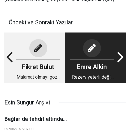
Önceki ve Sonraki Yazılar
Fikret Bulut
Emre Alkin
Malamat olmayı göze
Rezerv yeterli değil
alacak ne vardı ki...
ama güven eksikliği
aşikar…
Esin Sungur Arşivi
Bağlar da tehdit altında…
02/08/2026 07:00