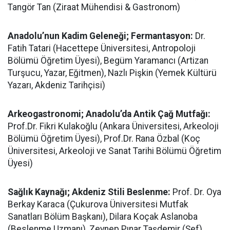
Tangör Tan (Ziraat Mühendisi & Gastronom)
Anadolu’nun Kadim Geleneği; Fermantasyon:
Dr.
Fatih Tatari (Hacettepe Üniversitesi, Antropoloji
Bölümü Öğretim Üyesi), Begüm Yaramancı (Artizan
Turşucu, Yazar, Eğitmen), Nazlı Pişkin (Yemek Kültürü
Yazarı, Akdeniz Tarihçisi)
Arkeogastronomi; Anadolu’da Antik Çağ Mutfağı:
Prof.Dr. Fikri Kulakoğlu (Ankara Üniversitesi, Arkeoloji
Bölümü Öğretim Üyesi), Prof.Dr. Rana Özbal (Koç
Üniversitesi, Arkeoloji ve Sanat Tarihi Bölümü Öğretim
Üyesi)
Sağlık Kaynağı; Akdeniz Stili Beslenme:
Prof. Dr. Oya
Berkay Karaca (Çukurova Üniversitesi Mutfak
Sanatları Bölüm Başkanı), Dilara Koçak Aslanoba
(Beslenme Uzmanı), Zeynep Pınar Taşdemir (Şef)