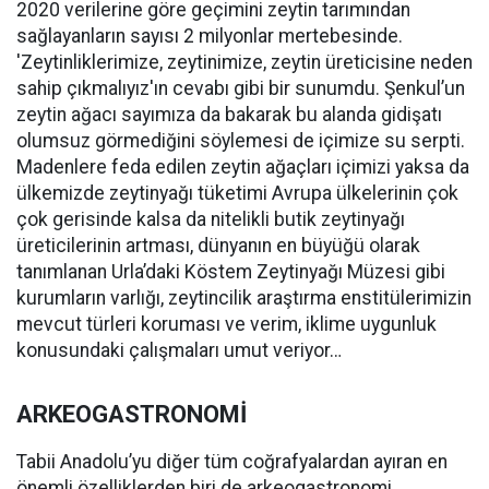
2020 verilerine göre geçimini zeytin tarımından
sağlayanların sayısı 2 milyonlar mertebesinde.
'Zeytinliklerimize, zeytinimize, zeytin üreticisine neden
sahip çıkmalıyız'ın cevabı gibi bir sunumdu. Şenkul’un
zeytin ağacı sayımıza da bakarak bu alanda gidişatı
olumsuz görmediğini söylemesi de içimize su serpti.
Madenlere feda edilen zeytin ağaçları içimizi yaksa da
ülkemizde zeytinyağı tüketimi Avrupa ülkelerinin çok
çok gerisinde kalsa da nitelikli butik zeytinyağı
üreticilerinin artması, dünyanın en büyüğü olarak
tanımlanan Urla’daki Köstem Zeytinyağı Müzesi gibi
kurumların varlığı, zeytincilik araştırma enstitülerimizin
mevcut türleri koruması ve verim, iklime uygunluk
konusundaki çalışmaları umut veriyor…
ARKEOGASTRONOMİ
Tabii Anadolu’yu diğer tüm coğrafyalardan ayıran en
önemli özelliklerden biri de arkeogastronomi