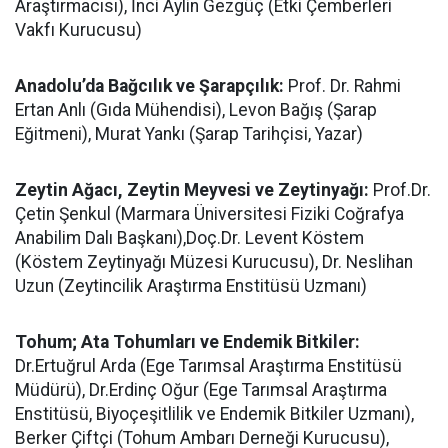
Araştırmacısı), İnci Aylin Gezgüç (Etki Çemberleri
Vakfı Kurucusu)
Anadolu’da Bağcılık ve Şarapçılık:
Prof. Dr. Rahmi
Ertan Anlı (Gıda Mühendisi), Levon Bağış (Şarap
Eğitmeni), Murat Yankı (Şarap Tarihçisi, Yazar)
Zeytin Ağacı, Zeytin Meyvesi ve Zeytinyağı:
Prof.Dr.
Çetin Şenkul (Marmara Üniversitesi Fiziki Coğrafya
Anabilim Dalı Başkanı),Doç.Dr. Levent Köstem
(Köstem Zeytinyağı Müzesi Kurucusu), Dr. Neslihan
Uzun (Zeytincilik Araştırma Enstitüsü Uzmanı)
Tohum; Ata Tohumları ve Endemik Bitkiler:
Dr.Ertuğrul Arda (Ege Tarımsal Araştırma Enstitüsü
Müdürü), Dr.Erdinç Oğur (Ege Tarımsal Araştırma
Enstitüsü, Biyoçeşitlilik ve Endemik Bitkiler Uzmanı),
Berker Çiftçi (Tohum Ambarı Derneği Kurucusu),