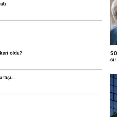
atı
SO
keri oldu?
sı
artışı…