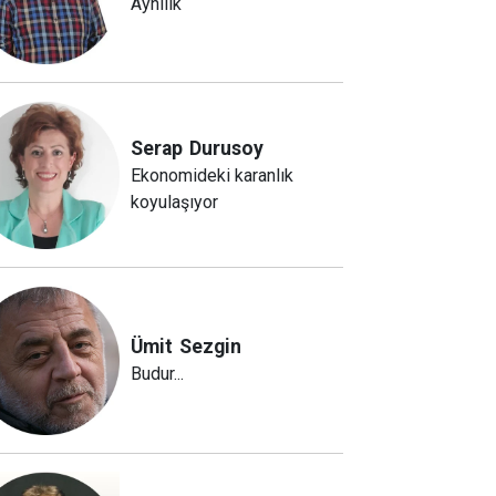
Aynılık
Serap
Durusoy
Ekonomideki karanlık
koyulaşıyor
Ümit
Sezgin
Budur...