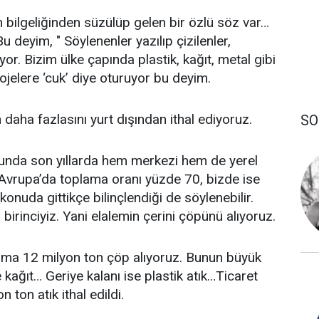
 bilgeliğinden süzülüp gelen bir özlü söz var…
 deyim, " Söylenenler yazılıp çizilenler,
or. Bizim ülke çapında plastik, kağıt, metal gibi
ojelere ‘cuk’ diye oturuyor bu deyim.
daha fazlasını yurt dışından ithal ediyoruz.
SO
sunda son yıllarda hem merkezi hem de yerel
 Avrupa’da toplama oranı yüzde 70, bizde ise
onuda gittikçe bilinçlendiği de söylenebilir.
 birinciyiz. Yani elalemin çerini çöpünü alıyoruz.
alama 12 milyon ton çöp alıyoruz. Bunun büyük
 kağıt… Geriye kalanı ise plastik atık…Ticaret
 ton atık ithal edildi.