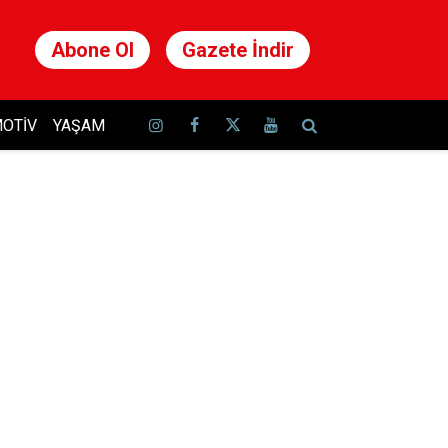
Abone Ol
Gazete İndir
OTIV
YAŞAM