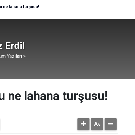
 bu ne lahana turşusu!
 Erdil
üm Yazıları >
bu ne lahana turşusu!