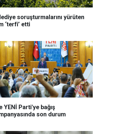
lediye soruşturmalarını yürüten
m ‘terfi’ etti
te YENİ Parti'ye bağış
mpanyasında son durum