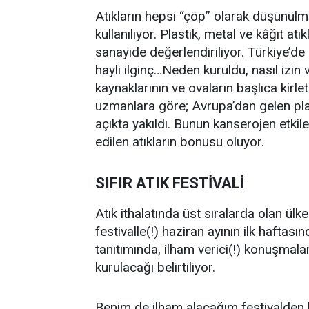
Atıkların hepsi “çöp” olarak düşünül
kullanılıyor. Plastik, metal ve kâğıt at
sanayide değerlendiriliyor. Türkiye’de
hayli ilginç…Neden kuruldu, nasıl izin 
kaynaklarının ve ovaların başlıca kirle
uzmanlara göre; Avrupa’dan gelen plas
açıkta yakıldı. Bunun kanserojen etkiler
edilen atıkların bonusu oluyor.
SIFIR ATIK FESTİVALİ
Atık ithalatında üst sıralarda olan ül
festivalle(!) haziran ayının ilk haftas
tanıtımında, ilham verici(!) konuşmalar
kurulacağı belirtiliyor.
Benim de ilham alacağım festivalden b