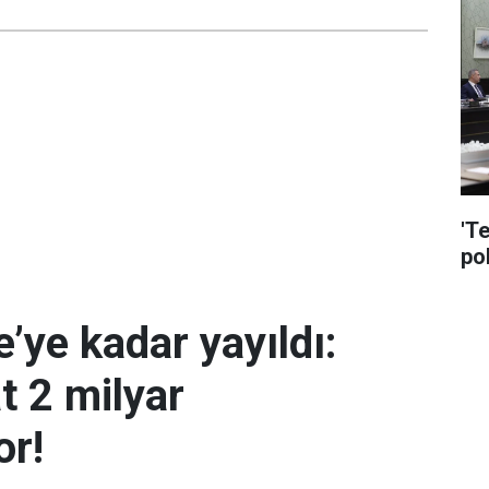
'T
pol
’ye kadar yayıldı:
t 2 milyar
or!