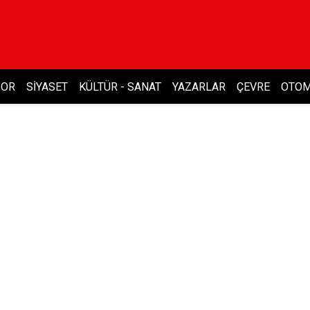
POR
SIYASET
KÜLTÜR - SANAT
YAZARLAR
ÇEVRE
OTOM