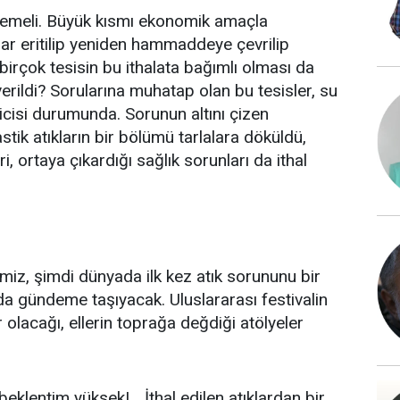
memeli. Büyük kısmı ekonomik amaçla
ıklar eritilip yeniden hammaddeye çevrilip
 birçok tesisin bu ithalata bağımlı olması da
verildi? Sorularına muhatap olan bu tesisler, su
ticisi durumunda. Sorunun altını çizen
tik atıkların bir bölümü tarlalara döküldü,
i, ortaya çıkardığı sağlık sorunları da ithal
kemiz, şimdi dünyada ilk kez atık sorununu bir
ında gündeme taşıyacak. Uluslararası festivalin
 olacağı, ellerin toprağa değdiği atölyeler
eklentim yüksek!… İthal edilen atıklardan bir