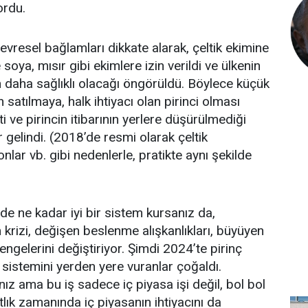
ordu.
vresel bağlamları dikkate alarak, çeltik ekimine
e soya, mısır gibi ekimlere izin verildi ve ülkenin
n daha sağlıklı olacağı öngörüldü. Böylece küçük
tan satılmaya, halk ihtiyacı olan pirinci olması
 ve pirincin itibarının yerlere düşürülmediği
r gelindi. (2018’de resmi olarak çeltik
nlar vb. gibi nedenlerle, pratikte aynı şekilde
nde ne kadar iyi bir sistem kursanız da,
m krizi, değişen beslenme alışkanlıkları, büyüyen
engelerini değiştiriyor. Şimdi 2024’te pirinç
” sistemini yerden yere vuranlar çoğaldı.
nız ama bu iş sadece iç piyasa işi değil, bol bol
tlık zamanında iç piyasanın ihtiyacını da