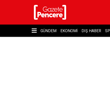
GÜNDEM
EKONOMI
DIŞ HABER
S