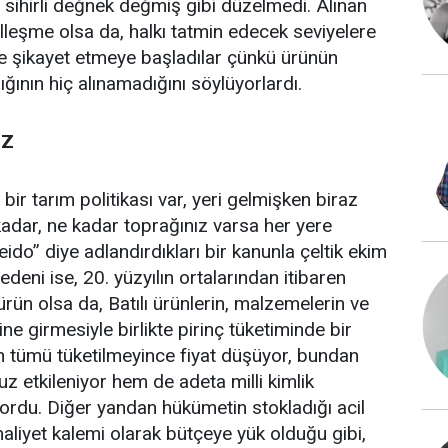
n sihirli değnek değmiş gibi düzelmedi. Alınan
alleşme olsa da, halkı tatmin edecek seviyelere
 de şikayet etmeye başladılar çünkü ürünün
ığının hiç alınamadığını söylüyorlardı.
UZ
 bir tarım politikası var, yeri gelmişken biraz
 kadar, ne kadar toprağınız varsa her yere
do” diye adlandırdıkları bir kanunla çeltik ekim
deni ise, 20. yüzyılın ortalarından itibaren
rün olsa da, Batılı ürünlerin, malzemelerin ve
ne girmesiyle birlikte pirinç tüketiminde bir
n tümü tüketilmeyince fiyat düşüyor, bundan
uz etkileniyor hem de adeta milli kimlik
ıyordu. Diğer yandan hükümetin stokladığı acil
 maliyet kalemi olarak bütçeye yük olduğu gibi,