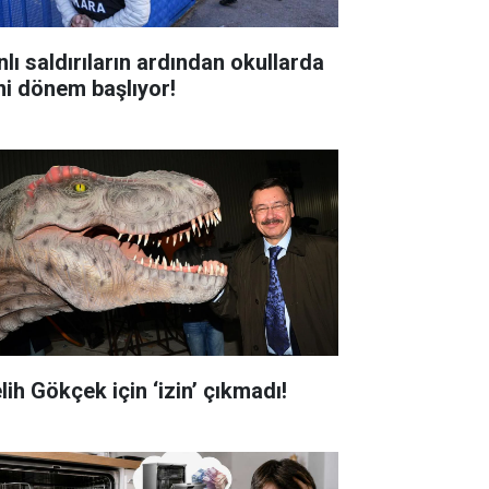
nlı saldırıların ardından okullarda
ni dönem başlıyor!
lih Gökçek için ‘izin’ çıkmadı!