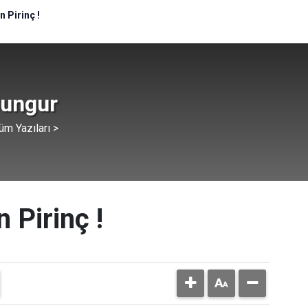
 Pirinç !
Sungur
üm Yazıları >
Pirinç !