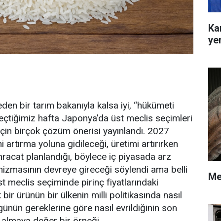
Ka
ye
eden bir tarım bakanıyla kalsa iyi, “hükümeti
 Geçtiğimiz hafta Japonya’da üst meclis seçimleri
 için birçok çözüm önerisi yayınlandı. 2027
i artırma yoluna gidileceği, üretimi artırırken
hracat planlandığı, böylece iç piyasada arz
izmasının devreye gireceği söylendi ama belli
Me
t meclis seçiminde pirinç fiyatlarındaki
bir ürünün bir ülkenin milli politikasında nasıl
n günün gereklerine göre nasıl evrildiğinin son
s almaya değer bir örneği.