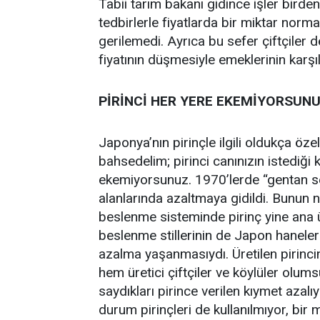
Tabii tarım bakanı gidince işler birde
tedbirlerle fiyatlarda bir miktar norm
gerilemedi. Ayrıca bu sefer çiftçiler
fiyatının düşmesiyle emeklerinin karşıl
PİRİNCİ HER YERE EKEMİYORSUN
Japonya’nın pirinçle ilgili oldukça özel
bahsedelim; pirinci canınızın istediği
ekemiyorsunuz. 1970’lerde “gentan sei
alanlarında azaltmaya gidildi. Bunun ne
beslenme sisteminde pirinç yine ana ü
beslenme stillerinin de Japon haneleri
azalma yaşanmasıydı. Üretilen pirinci
hem üretici çiftçiler ve köylüler olums
saydıkları pirince verilen kıymet azal
durum pirinçleri de kullanılmıyor, bir