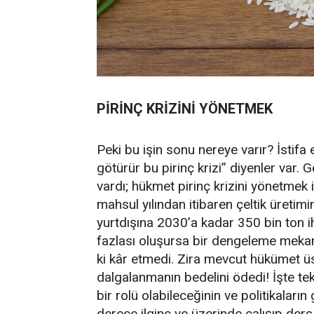
PİRİNÇ KRİZİNİ YÖNETMEK
Peki bu işin sonu nereye varır? İstifa 
götürür bu pirinç krizi” diyenler var.
vardı; hükmet pirinç krizini yönetmek
mahsul yılından itibaren çeltik üretimin
yurtdışına 2030’a kadar 350 bin ton i
fazlası oluşursa bir dengeleme mekan
ki kâr etmedi. Zira mevcut hükümet üs
dalgalanmanın bedelini ödedi! İşte tek 
bir rolü olabileceğinin ve politikaları
derece ilginç ve üzerinde çalışıp der