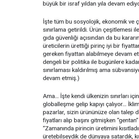
büyük bir israf yıldan yıla devam ediy
İşte tüm bu sosyolojik, ekonomik ve çe
sınırlama getirildi. Ürün çeşitlemesi il
gıda güvenliği açısından da bu kararı
üreticilerin ürettiği pirinç iyi bir fiyat
gereken fiyattan alabilmeye devam etti
dengeli bir politika ile bugünlere kada
sınırlaması kaldırılmış ama sübvansiyo
devam etmiş.)
Ama… İşte kendi ülkenizin sınırları içi
globalleşme gelip kapıyı çalıyor… İkli
pazarlar, sizin ürününüze olan talep d
fiyatları alıp başını gitmişken “gentan
“Zamanında pirincin üretimini kısıtladı
üretebilseydik de dünyaya satardık, kı