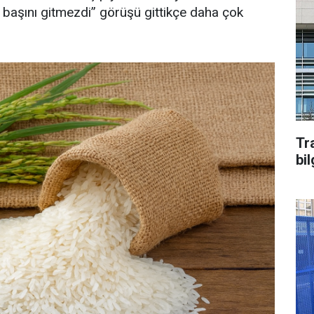
ıp başını gitmezdi” görüşü gittikçe daha çok
Tr
bil