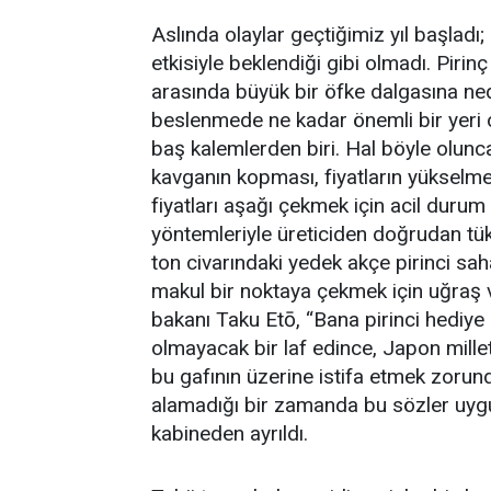
Aslında olaylar geçtiğimiz yıl başladı;
etkisiyle beklendiği gibi olmadı. Pirinç
arasında büyük bir öfke dalgasına ne
beslenmede ne kadar önemli bir yeri
baş kalemlerden biri. Hal böyle olunca,
kavganın kopması, fiyatların yükselm
fiyatları aşağı çekmek için acil durum
yöntemleriyle üreticiden doğrudan tüke
ton civarındaki yedek akçe pirinci sahay
makul bir noktaya çekmek için uğraş v
bakanı Taku Etō, “Bana pirinci hediye e
olmayacak bir laf edince, Japon millet
bu gafının üzerine istifa etmek zorunda
alamadığı bir zamanda bu sözler uygu
kabineden ayrıldı.