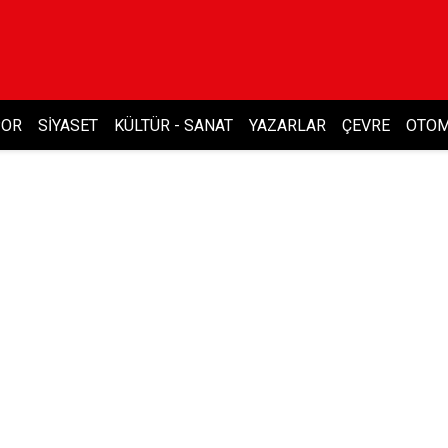
POR
SIYASET
KÜLTÜR - SANAT
YAZARLAR
ÇEVRE
OTOM