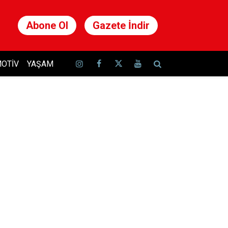
Abone Ol
Gazete İndir
OTIV
YAŞAM