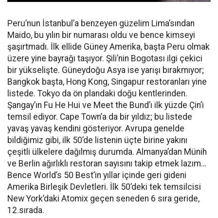
Peru’nun İstanbul’a benzeyen güzelim Lima’sından
Maido, bu yılın bir numarası oldu ve bence kimseyi
şaşırtmadı. İlk ellide Güney Amerika, başta Peru olmak
üzere yine bayrağı taşıyor. Şili’nin Bogotası ilgi çekici
bir yükselişte. Güneydoğu Asya ise yarışı bırakmıyor;
Bangkok başta, Hong Kong, Singapur restoranları yine
listede. Tokyo da ön plandaki doğu kentlerinden.
Şangay’ın Fu He Hui ve Meet the Bund’ı ilk yüzde Çin’i
temsil ediyor. Cape Town’a da bir yıldız; bu listede
yavaş yavaş kendini gösteriyor. Avrupa genelde
bildiğimiz gibi, ilk 50’de listenin üçte birine yakını
çeşitli ülkelere dağılmış durumda. Almanya’dan Münih
ve Berlin ağırlıklı restoran sayısını takip etmek lazım…
Bence World’s 50 Best’in yıllar içinde geri gideni
Amerika Birleşik Devletleri. İlk 50’deki tek temsilcisi
New York’daki Atomix geçen seneden 6 sıra geride,
12.sırada.