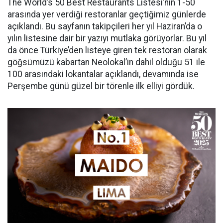
The World’s 50 Best Restaurants Listesi’nin 1-50
arasında yer verdiği restoranlar geçtiğimiz günlerde
açıklandı. Bu sayfanın takipçileri her yıl Haziran’da o
yılın listesine dair bir yazıyı mutlaka görüyorlar. Bu yıl
da önce Türkiye’den listeye giren tek restoran olarak
göğsümüzü kabartan Neolokal’in dahil olduğu 51 ile
100 arasındaki lokantalar açıklandı, devamında ise
Perşembe günü güzel bir törenle ilk elliyi gördük.