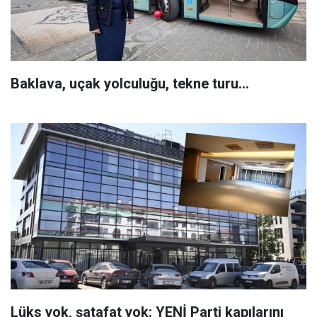
Baklava, uçak yolculuğu, tekne turu...
Lüks yok, şatafat yok: YENİ Parti kapılarını