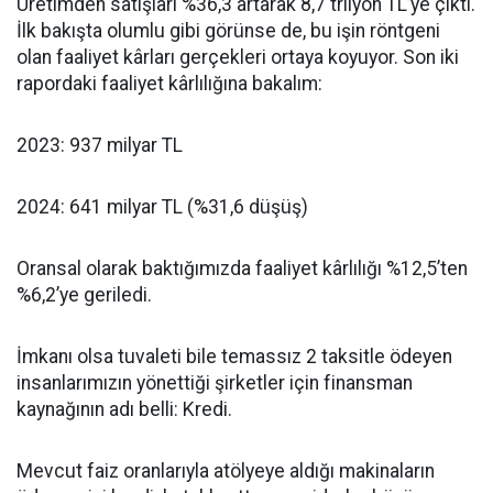
Üretimden satışları %36,3 artarak 8,7 trilyon TL’ye çıktı.
İlk bakışta olumlu gibi görünse de, bu işin röntgeni
olan faaliyet kârları gerçekleri ortaya koyuyor. Son iki
rapordaki faaliyet kârlılığına bakalım:
2023: 937 milyar TL
2024: 641 milyar TL (%31,6 düşüş)
Oransal olarak baktığımızda faaliyet kârlılığı %12,5’ten
%6,2’ye geriledi.
İmkanı olsa tuvaleti bile temassız 2 taksitle ödeyen
insanlarımızın yönettiği şirketler için finansman
kaynağının adı belli: Kredi.
Mevcut faiz oranlarıyla atölyeye aldığı makinaların