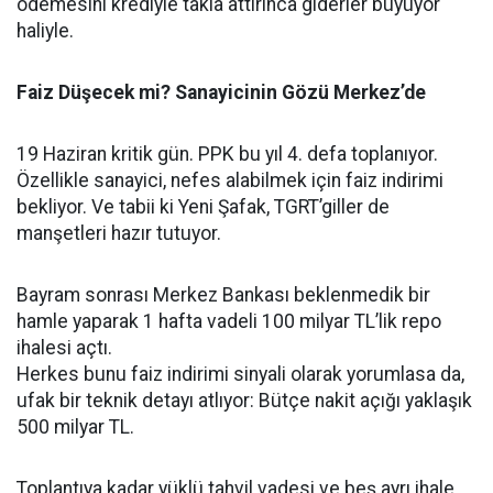
ödemesini krediyle takla attırınca giderler büyüyor
haliyle.
Faiz Düşecek mi? Sanayicinin Gözü Merkez’de
19 Haziran kritik gün. PPK bu yıl 4. defa toplanıyor.
Özellikle sanayici, nefes alabilmek için faiz indirimi
bekliyor. Ve tabii ki Yeni Şafak, TGRT’giller de
manşetleri hazır tutuyor.
Bayram sonrası Merkez Bankası beklenmedik bir
hamle yaparak 1 hafta vadeli 100 milyar TL’lik repo
ihalesi açtı.
Herkes bunu faiz indirimi sinyali olarak yorumlasa da,
ufak bir teknik detayı atlıyor: Bütçe nakit açığı yaklaşık
500 milyar TL.
Toplantıya kadar yüklü tahvil vadesi ve beş ayrı ihale