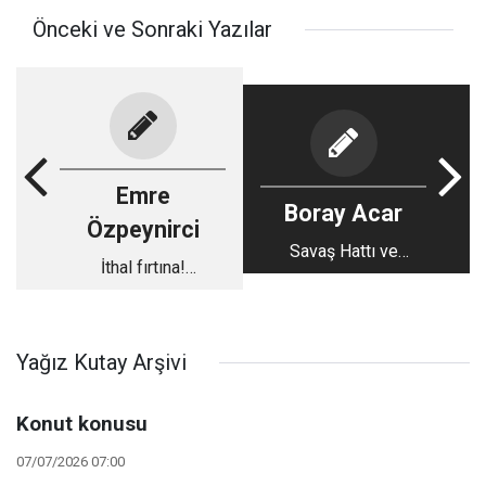
Önceki ve Sonraki Yazılar
Emre
Boray Acar
Özpeynirci
Savaş Hattı ve
İthal fırtına!
Türkiye
Otomotivde yerli payı
hızla düşüyor
Yağız Kutay Arşivi
Konut konusu
07/07/2026 07:00