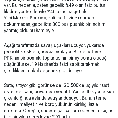
var. Bu nedenle, zaten gecelik %49 olan faiz bu tür
likidite yöntemleriyle %46 bandına getirildi.
Yani Merkez Bankası, politika faizine resmen
dokunmadan, gecelikte 300 baz puanlık bir indirim
yapmış oldu bu hamleyle.
Aşağı tarafımızda savaş uçakları uçuyor, yukarıda
jeopolitik riskler çaresiz bırakıyor. Bir de üstüne
PPK’nın bir sonraki toplantısının bir ay sonra olacağı
düşünülürse, 19 Haziran’da faizi sabit bırakmak
şimdilik en makul seçenek gibi duruyor.
Satış artıyor gibi görünse de ISO 500’de üç yıldır üst
üste reel satış büyümesi negatif. Yani enflasyon etkisi
çıkarıldığında aslında satışlar düşüyor. Bunun temel
nedeni, maliyetin ve borç yükünün kârlılığı hızla
eritmesi. Örneğin, sadece çalışanlara ödenen maaşlar
bile bir yılda neredeyse %91 arttı.