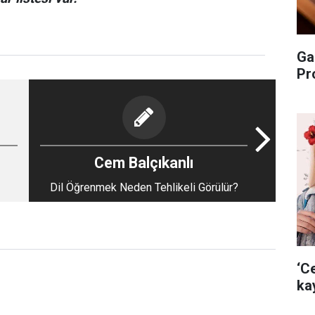
Ga
Pr
Cem Balçıkanlı
Dil Öğrenmek Neden Tehlikeli Görülür?
i:
‘C
ka