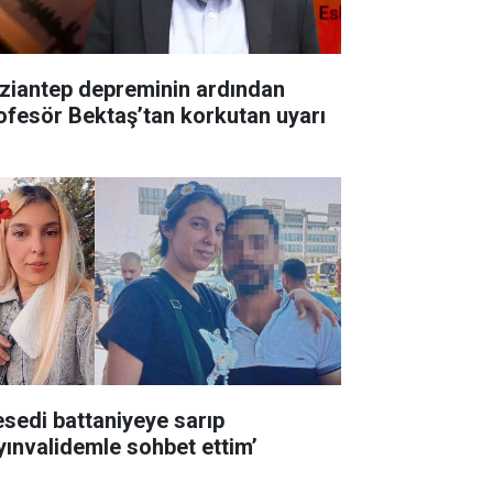
ziantep depreminin ardından
ofesör Bektaş’tan korkutan uyarı
esedi battaniyeye sarıp
yınvalidemle sohbet ettim’