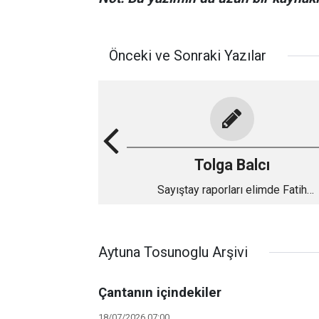
Önceki ve Sonraki Yazılar
Tolga Balcı
Sayıştay raporları elimde Fatih
Belediyesi'nden başlayacağım demişt
Özel'in kast ettiği usulsüzlükler!
Aytuna Tosunoglu Arşivi
Çantanın içindekiler
18/07/2026 07:00