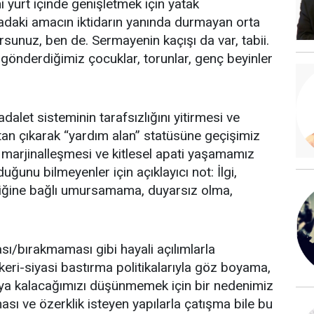
i yurt içinde genişletmek için yatak
uradaki amacın iktidarın yanında durmayan orta
rsunuz, ben de. Sermayenin kaçışı da var, tabii.
e gönderdiğimiz çocuklar, torunlar, genç beyinler
dalet sisteminin tarafsızlığını yitirmesi ve
ktan çıkarak “yardım alan” statüsüne geçişimiz
 marjinalleşmesi ve kitlesel apati yaşamamız
duğunu bilmeyenler için açıklayıcı not: İlgi,
liğine bağlı umursamama, duyarsız olma,
sı/bırakmaması gibi hayali açılımlarla
eri-siyasi bastırma politikalarıyla göz boyama,
ıya kalacağımızı düşünmemek için bir nedenimiz
ası ve özerklik isteyen yapılarla çatışma bile bu