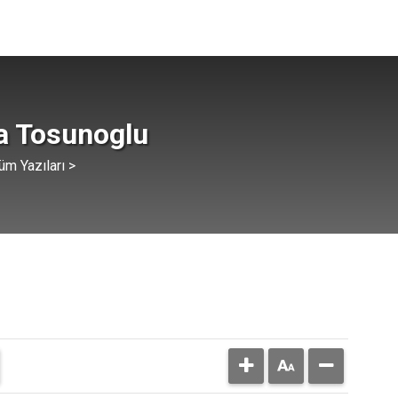
a Tosunoglu
üm Yazıları >