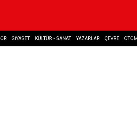
POR
SIYASET
KÜLTÜR - SANAT
YAZARLAR
ÇEVRE
OTOM