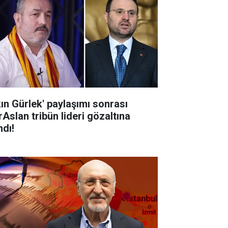
kın Gürlek' paylaşımı sonrası
rAslan tribün lideri gözaltına
ndı!