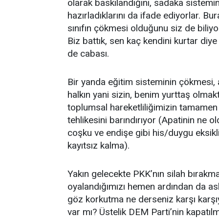
olarak baskılandığını, sadaka sistemin
hazırladıklarını da ifade ediyorlar. B
sınıfın çökmesi olduğunu siz de biliyo
Biz battık, sen kaç kendini kurtar diy
de cabası.
Bir yanda eğitim sisteminin çökmesi, a
halkın yani sizin, benim yurttaş olma
toplumsal hareketliliğimizin tamamen
tehlikesini barındırıyor (Apatinin ne ol
coşku ve endişe gibi his/duygu eksik
kayıtsız kalma).
Yakın gelecekte PKK’nın silah bırakma
oyalandığımızı hemen ardından da ask
göz korkutma ne derseniz karşı karş
var mı? Üstelik DEM Parti’nin kapatılm