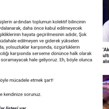
lerin ardından toplumun kolektif bilincinin
aydalanarak, daha önce kabul edilmeyecek
şikliklerinin hayata geçirilmesinin adıdır, Şok
 müdahale edilmeyen ve giderek yükselen
da, yolsuzluklar karşısında, özgürlüklerin
'A
ımcılığı karşısında serseme dönünce halk olarak
ult
p soramayacak hale geliyoruz. Eh, böyle olunca
alı
 öyle mücadele etmek şart!
e kendinize sorunuz.
r listesi var.