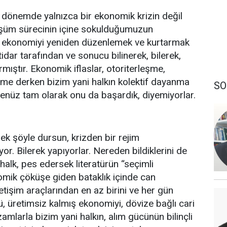
dönemde yalnızca bir ekonomik krizin değil
üşüm sürecinin içine sokulduğumuzun
ine ekonomiyi yeniden düzenlemek ve kurtarmak
tidar tarafından ve sonucu bilinerek, bilerek,
ıştır. Ekonomik iflaslar, otoriterleşme,
me derken bizim yani halkın kolektif dayanma
SO
enüz tam olarak onu da başardık, diyemiyorlar.
mek şöyle dursun, krizden bir rejim
r. Bilerek yapıyorlar. Nereden bildiklerini de
 halk, pes edersek literatürün “seçimli
mik çöküşe giden bataklık içinde can
letişim araçlarından en az birini ve her gün
 üretimsiz kalmış ekonomiyi, dövize bağlı cari
 zamlarla bizim yani halkın, alım gücünün bilinçli