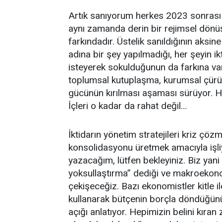
Artık sanıyorum herkes 2023 sonrası 
aynı zamanda derin bir rejimsel dön
farkındadır. Üstelik sanıldığının aks
adına bir şey yapılmadığı, her şeyin ik
isteyerek sokulduğunun da farkına varm
toplumsal kutuplaşma, kurumsal çürü
gücünün kırılması aşaması sürüyor. H
İçleri o kadar da rahat değil…
İktidarın yönetim stratejileri kriz çöz
konsolidasyonu üretmek amacıyla işliyo
yazacağım, lütfen bekleyiniz. Biz yani
yoksullaştırma” dediği ve makroekono
çekişeceğiz. Bazı ekonomistler kitle i
kullanarak bütçenin borçla döndüğünü,
açığı anlatıyor. Hepimizin belini kıran