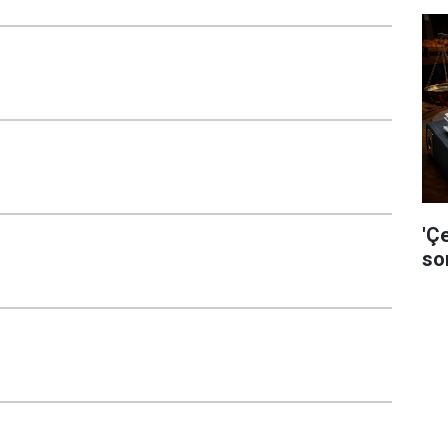
'Ç
so