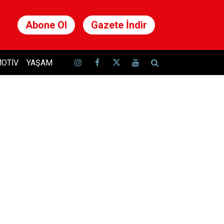
Abone Ol
Gazete İndir
OTIV
YAŞAM