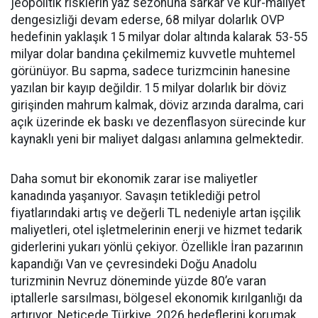
jeopolitik risklerin yaz sezonuna sarkar ve kur-maliyet
dengesizliği devam ederse, 68 milyar dolarlık OVP
hedefinin yaklaşık 15 milyar dolar altında kalarak 53-55
milyar dolar bandına çekilmemiz kuvvetle muhtemel
görünüyor. Bu sapma, sadece turizmcinin hanesine
yazılan bir kayıp değildir. 15 milyar dolarlık bir döviz
girişinden mahrum kalmak, döviz arzında daralma, cari
açık üzerinde ek baskı ve dezenflasyon sürecinde kur
kaynaklı yeni bir maliyet dalgası anlamına gelmektedir.
Daha somut bir ekonomik zarar ise maliyetler
kanadında yaşanıyor. Savaşın tetiklediği petrol
fiyatlarındaki artış ve değerli TL nedeniyle artan işçilik
maliyetleri, otel işletmelerinin enerji ve hizmet tedarik
giderlerini yukarı yönlü çekiyor. Özellikle İran pazarının
kapandığı Van ve çevresindeki Doğu Anadolu
turizminin Nevruz döneminde yüzde 80’e varan
iptallerle sarsılması, bölgesel ekonomik kırılganlığı da
artırıyor. Neticede Türkiye, 2026 hedeflerini korumak