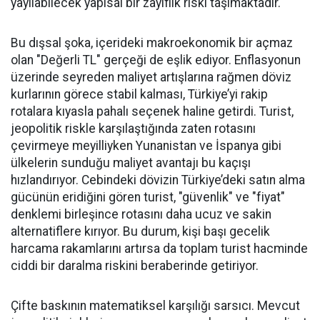
yayılabilecek yapısal bir zayıflık riski taşımaktadır.
Bu dışsal şoka, içerideki makroekonomik bir açmaz
olan "Değerli TL" gerçeği de eşlik ediyor. Enflasyonun
üzerinde seyreden maliyet artışlarına rağmen döviz
kurlarının görece stabil kalması, Türkiye’yi rakip
rotalara kıyasla pahalı seçenek haline getirdi. Turist,
jeopolitik riskle karşılaştığında zaten rotasını
çevirmeye meyilliyken Yunanistan ve İspanya gibi
ülkelerin sunduğu maliyet avantajı bu kaçışı
hızlandırıyor. Cebindeki dövizin Türkiye’deki satın alma
gücünün eridiğini gören turist, "güvenlik" ve "fiyat"
denklemi birleşince rotasını daha ucuz ve sakin
alternatiflere kırıyor. Bu durum, kişi başı gecelik
harcama rakamlarını artırsa da toplam turist hacminde
ciddi bir daralma riskini beraberinde getiriyor.
Çifte baskının matematiksel karşılığı sarsıcı. Mevcut