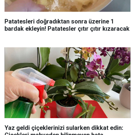
Patatesleri doğradıktan sonra üzerine 1
bardak ekleyin! Patatesler çıtır çıtır kızaracak
Yaz geldi çiçeklerinizi sularken dikkat edin:
Çiçekleri mahveden bilinmeyen hata...